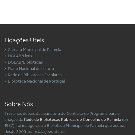
Ligações Úteis
Câmara Municipal de Palmela
DGLAB/Livro
DGLAB/Bibliotecas
Plano Nacional de Leitura
Rede de Bibliotecas Escolares
Biblioteca Nacional de Portugal
Sobre Nós
Três anos depois da assinatura do Contrato de Programa para a
criação da
Rede de Bibliotecas Públicas do Concelho de Palmela
(em
1987), foi inaugurada a Biblioteca Municipal de Palmela que ocupa,
desde 2005, as instalações atuais.